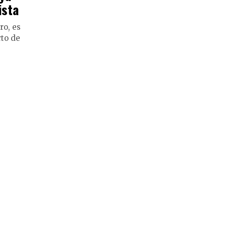
ista
ro, es
rto de