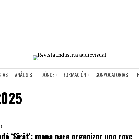
STAS
ANÁLISIS
DÓNDE
FORMACIÓN
CONVOCATORIAS
2025
DÓ
dó ‘Sirât’: mapa para organizar una rave