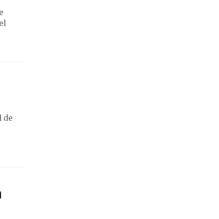
e
el
l de
n