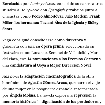
Revelación
por
Lucía y el sexo
, consolidó su carrera tras
su salto a
Hollywood
con
Spanglish
y trabajos junto a
cineastas como
Pedro Almodóvar
,
Julio Medem
,
Frank
Miller
,
los hermanos Taviani
,
Álex de la Iglesia
y
Ridley
Scott
.
Vega consiguió consolidarse como directora y
guionista con
Rita
, su
ópera prima
, seleccionada en
festivales como Locarno, Seminci de Valladolid y Mar
del Plata, con
14 nominaciones a los Premios Carmen
y
una
candidatura al Goya a Mejor Dirección Novel
.
Ana no
es la
adaptación cinematográfica
de la obra
homónima de
Agustín Gómez Arcos
, que narra el viaje
de una mujer en la posguerra española, interpretada
por
Ángela Molina
. La novela explora la
represión
, la
memoria histórica
, la
dignificación de los perdedores
y