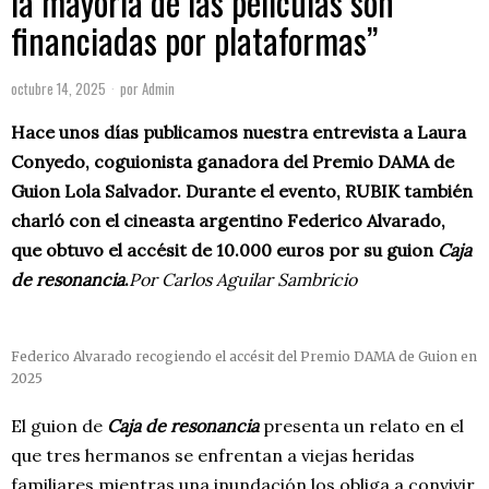
la mayoría de las películas son
financiadas por plataformas”
octubre 14, 2025
por
Admin
Hace unos días publicamos
nuestra entrevista a Laura
Conyedo
, coguionista ganadora del
Premio DAMA de
Guion Lola Salvador
. Durante el evento, RUBIK también
charló con el cineasta argentino Federico Alvarado,
que obtuvo el accésit de 10.000 euros por su guion
Caja
de resonancia
.
Por Carlos Aguilar Sambricio
Federico Alvarado recogiendo el accésit del Premio DAMA de Guion en
2025
El guion de
Caja de resonancia
presenta un relato en el
que tres hermanos se enfrentan a viejas heridas
familiares mientras una inundación los obliga a convivir